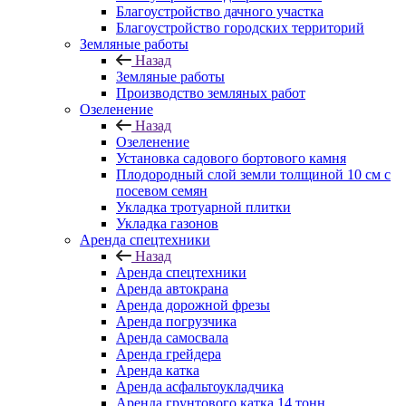
Благоустройство дачного участка
Благоустройство городских территорий
Земляные работы
Назад
Земляные работы
Производство земляных работ
Озеленение
Назад
Озеленение
Установка садового бортового камня
Плодородный слой земли толщиной 10 см с
посевом семян
Укладка тротуарной плитки
Укладка газонов
Аренда спецтехники
Назад
Аренда спецтехники
Аренда автокрана
Аренда дорожной фрезы
Аренда погрузчика
Аренда самосвала
Аренда грейдера
Аренда катка
Аренда асфальтоукладчика
Аренда грунтового катка 14 тонн