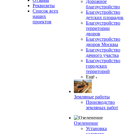
Отзывы
Дорожное
Реквизиты
благоустройство
Список всех
Благоустройство
наших
детских площадок
проектов
Благоустройство
территории
дворов
Благоустройство
дворов Москвы
Благоустройство
дачного участка
Благоустройство
городских
территорий
Ещё
Земляные работы
Производство
земляных работ
Озеленение
Установка
садового