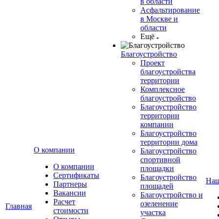
в области
Асфальтирование
в Москве и
области
Ещё
Благоустройство
Проект
благоустройства
территории
Комплексное
благоустройство
Благоустройство
территории
компании
Благоустройство
территории дома
О компании
Благоустройство
спортивной
О компании
площадки
Сертификаты
Благоустройство
Наш
Партнеры
площадей
Вакансии
Благоустройство и
Расчет
озеленение
Главная
стоимости
участка