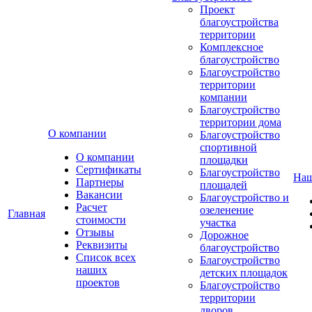
Проект
благоустройства
территории
Комплексное
благоустройство
Благоустройство
территории
компании
Благоустройство
территории дома
О компании
Благоустройство
спортивной
О компании
площадки
Сертификаты
Благоустройство
Наш
Партнеры
площадей
Вакансии
Благоустройство и
Расчет
озеленение
Главная
стоимости
участка
Отзывы
Дорожное
Реквизиты
благоустройство
Список всех
Благоустройство
наших
детских площадок
проектов
Благоустройство
территории
дворов