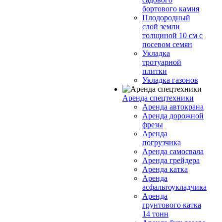
бортового камня
Плодородный
слой земли
толщиной 10 см с
посевом семян
Укладка
тротуарной
плитки
Укладка газонов
Аренда спецтехники
Аренда автокрана
Аренда дорожной
фрезы
Аренда
погрузчика
Аренда самосвала
Аренда грейдера
Аренда катка
Аренда
асфальтоукладчика
Аренда
грунтового катка
14 тонн