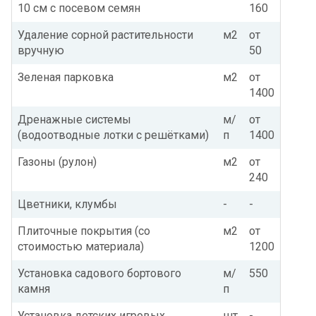
10 см с посевом семян
160
Удаление сорной растительности
м2
от
вручную
50
Зеленая парковка
м2
от
1400
Дренажные системы
м/
от
(водоотводные лотки с решётками)
п
1400
Газоны (рулон)
м2
от
240
Цветники, клумбы
-
-
Плиточные покрытия (со
м2
от
стоимостью материала)
1200
Установка садового бортового
м/
550
камня
п
Установка детских игровых
шт
-