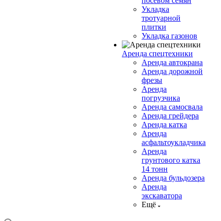
посевом семян
Укладка
тротуарной
плитки
Укладка газонов
Аренда спецтехники
Аренда автокрана
Аренда дорожной
фрезы
Аренда
погрузчика
Аренда самосвала
Аренда грейдера
Аренда катка
Аренда
асфальтоукладчика
Аренда
грунтового катка
14 тонн
Аренда бульдозера
Аренда
экскаватора
Ещё