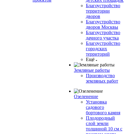
детских площадок
Благоустройство
территории
дворов
Благоустройство
дворов Москвы
Благоустройство
дачного участка
Благоустройство
городских
территорий
Ещё
Земляные работы
Производство
земляных работ
Озеленение
Установка
садового
бортового камня
Плодородный
слой земли
толщиной 10 см с