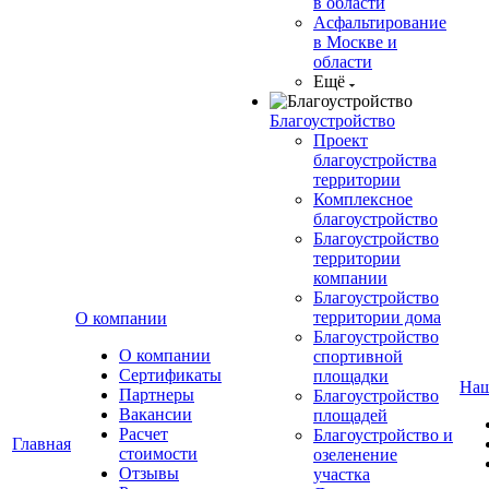
в области
Асфальтирование
в Москве и
области
Ещё
Благоустройство
Проект
благоустройства
территории
Комплексное
благоустройство
Благоустройство
территории
компании
Благоустройство
территории дома
О компании
Благоустройство
О компании
спортивной
Сертификаты
площадки
Наш
Партнеры
Благоустройство
Вакансии
площадей
Расчет
Благоустройство и
Главная
стоимости
озеленение
Отзывы
участка