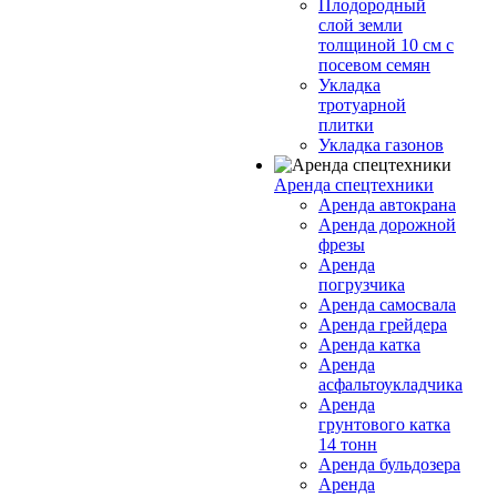
Плодородный
слой земли
толщиной 10 см с
посевом семян
Укладка
тротуарной
плитки
Укладка газонов
Аренда спецтехники
Аренда автокрана
Аренда дорожной
фрезы
Аренда
погрузчика
Аренда самосвала
Аренда грейдера
Аренда катка
Аренда
асфальтоукладчика
Аренда
грунтового катка
14 тонн
Аренда бульдозера
Аренда