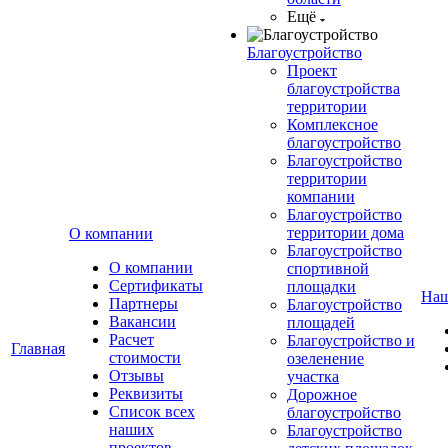
Ещё
Благоустройство
Проект
благоустройства
территории
Комплексное
благоустройство
Благоустройство
территории
компании
Благоустройство
территории дома
О компании
Благоустройство
О компании
спортивной
Сертификаты
площадки
Наш
Партнеры
Благоустройство
Вакансии
площадей
Расчет
Благоустройство и
Главная
стоимости
озеленение
Отзывы
участка
Реквизиты
Дорожное
Список всех
благоустройство
наших
Благоустройство
проектов