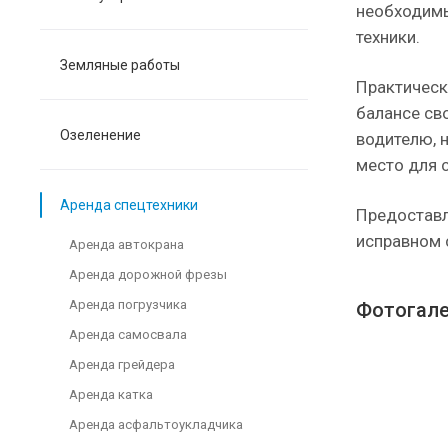
необходимы
техники.
Земляные работы
Практическ
балансе св
Озеленение
водителю, 
место для 
Аренда спецтехники
Предоставл
исправном с
Аренда автокрана
Аренда дорожной фрезы
Аренда погрузчика
Фотогал
Аренда самосвала
Аренда грейдера
Аренда катка
Аренда асфальтоукладчика